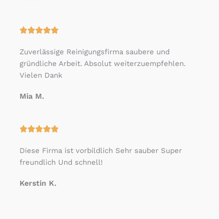
m
i
t
B





5
e
v
Zuverlässige Reinigungsfirma saubere und
w
o
gründliche Arbeit. Absolut weiterzuempfehlen.
e
n
Vielen Dank
r
5
t
Mia M.
e
t
m
B





i
e
t
Diese Firma ist vorbildlich Sehr sauber Super
w
5
freundlich Und schnell!
e
v
r
o
Kerstin K.
t
n
e
5
t