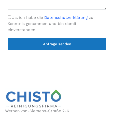
N
n
e
a
u
s
c
m
s
Ja, ich habe die
Datenschutzerklärung
zur
h
m
e
Kenntnis genommen und bin damit
r
e
einverstanden.
i
r
c
Anfrage senden
h
t
Werner-von-Siemens-Straße 2-6