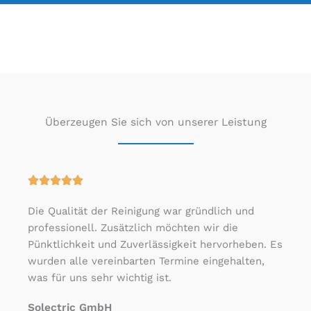
Überzeugen Sie sich von unserer Leistung
B





e
Die Qualität der Reinigung war gründlich und
w
professionell. Zusätzlich möchten wir die
e
Pünktlichkeit und Zuverlässigkeit hervorheben. Es
r
wurden alle vereinbarten Termine eingehalten,
t
was für uns sehr wichtig ist.
e
t
Solectric GmbH