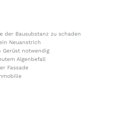
ne der Bausubstanz zu schaden
 ein Neuanstrich
in Gerüst notwendig
eutem Algenbefall
rer Fassade
Immobilie