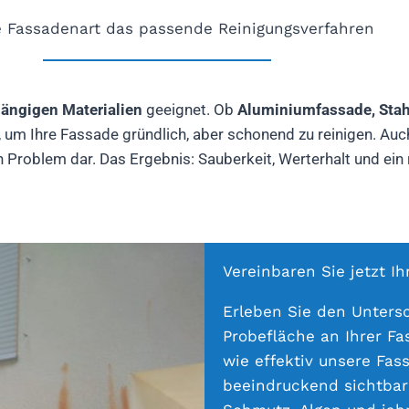
e Fassadenart das passende Reinigungsverfahren
 gängigen Materialien
geeignet. Ob
Aluminiumfassade, Stahl
um Ihre Fassade gründlich, aber schonend zu reinigen. Auch
Problem dar. Das Ergebnis: Sauberkeit, Werterhalt und ein r
Vereinbaren Sie jetzt Ih
Erleben Sie den Untersc
Probefläche an Ihrer Fa
wie effektiv unsere Fas
beeindruckend sichtbar: