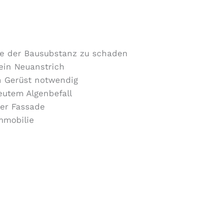
ne der Bausubstanz zu schaden
 ein Neuanstrich
in Gerüst notwendig
eutem Algenbefall
rer Fassade
Immobilie