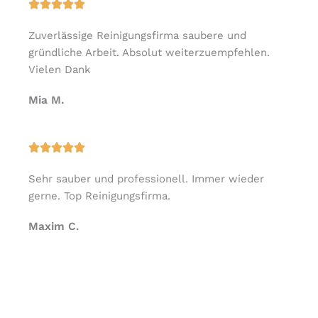
B





i
e
t
Zuverlässige Reinigungsfirma saubere und
w
5
gründliche Arbeit. Absolut weiterzuempfehlen.
e
v
Vielen Dank
r
o
t
n
Mia M.
e
5
t
m
B





i
e
t
Sehr sauber und professionell. Immer wieder
w
5
gerne. Top Reinigungsfirma.
e
v
r
o
Maxim C.
t
n
e
5
t
m
i
t