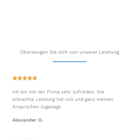
Überzeugen Sie sich von unserer Leistung
B





e
Ich bin mit der Firma sehr zufrieden. Die
w
erbrachte Leistung hat voll und ganz meinen
e
Ansprüchen zugesagt.
r
t
Alexander O.
e
t
m