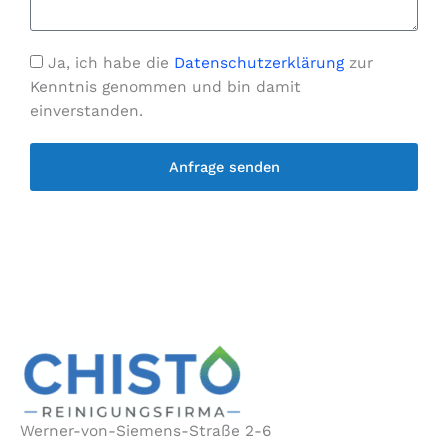
N
n
e
a
u
s
c
m
s
Ja, ich habe die
Datenschutzerklärung
zur
h
m
e
Kenntnis genommen und bin damit
r
e
einverstanden.
i
r
c
Anfrage senden
h
t
Werner-von-Siemens-Straße 2-6